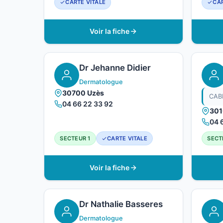
CARTE VITALE
CAR
Voir la fiche
Dr Jehanne Didier
Dermatologue
30700 Uzès
04 66 22 33 92
301
04 
SECTEUR 1
CARTE VITALE
SECT
Voir la fiche
Dr Nathalie Basseres
Dermatologue