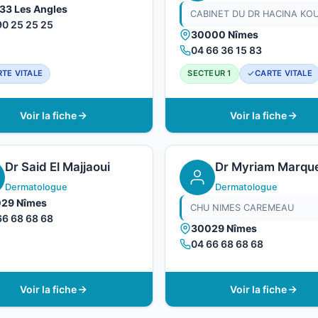
33 Les Angles
CABINET DU DR HACINA KOU
90 25 25 25
30000 Nîmes
04 66 36 15 83
TE VITALE
SECTEUR 1
CARTE VITALE
Voir la fiche
Voir la fiche
Dr Said El Majjaoui
Dr Myriam Marqu
Dermatologue
Dermatologue
29 Nîmes
CHU NIMES CAREMEAU
66 68 68 68
30029 Nîmes
04 66 68 68 68
Voir la fiche
Voir la fiche