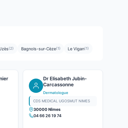
Uzès
Bagnols-sur-Cèze
Le Vigan
(2)
(1)
(1)
nier
Dr Elisabeth Jubin-
Carcassonne
Dermatologue
CDS MEDICAL UGOSMUT NIMES
30000 Nîmes
04 66 26 19 74