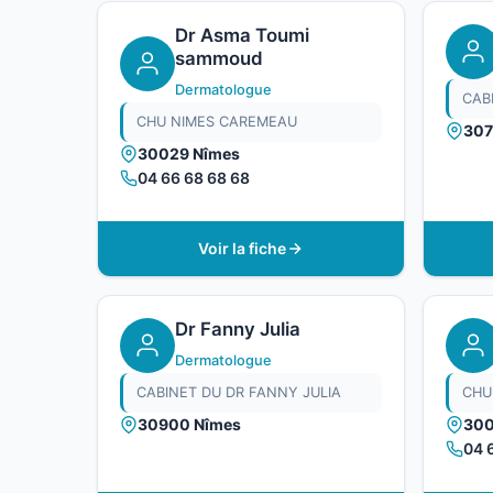
Dr Asma Toumi
sammoud
Dermatologue
CAB
CHU NIMES CAREMEAU
307
30029 Nîmes
04 66 68 68 68
Voir la fiche
Dr Fanny Julia
Dermatologue
CABINET DU DR FANNY JULIA
CHU
30900 Nîmes
300
04 