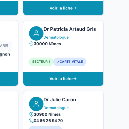
Voir la fiche
Dr Patricia Artaud Gris
Dermatologue
30000 Nîmes
ABIB
ignon
SECTEUR 1
CARTE VITALE
Voir la fiche
Dr Julie Caron
Dermatologue
30900 Nîmes
04 66 26 94 70