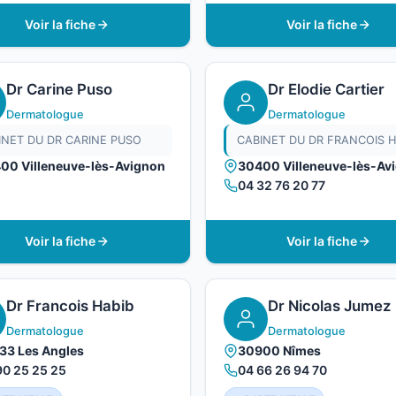
Voir la fiche
Voir la fiche
Dr Carine Puso
Dr Elodie Cartier
Dermatologue
Dermatologue
INET DU DR CARINE PUSO
CABINET DU DR FRANCOIS H
00 Villeneuve-lès-Avignon
30400 Villeneuve-lès-Av
04 32 76 20 77
Voir la fiche
Voir la fiche
Dr Francois Habib
Dr Nicolas Jumez
Dermatologue
Dermatologue
33 Les Angles
30900 Nîmes
90 25 25 25
04 66 26 94 70