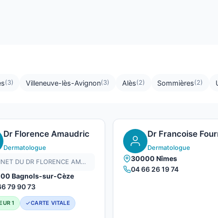
es
Villeneuve-lès-Avignon
Alès
Sommières
(3)
(3)
(2)
(2)
Dr Florence Amaudric
Dr Francoise Four
Dermatologue
Dermatologue
30000 Nîmes
CABINET DU DR FLORENCE AMAUDRIC
04 66 26 19 74
00 Bagnols-sur-Cèze
66 79 90 73
EUR 1
CARTE VITALE