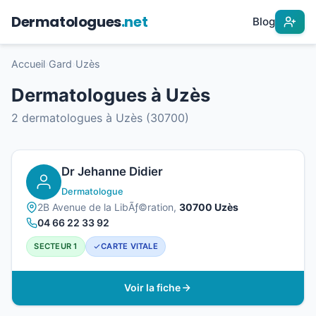
Dermatologues
.net
Blog
Accueil
›
Gard
›
Uzès
Dermatologues à Uzès
2 dermatologues à Uzès (30700)
Dr Jehanne Didier
Dermatologue
2B Avenue de la LibÃƒ©ration,
30700 Uzès
04 66 22 33 92
SECTEUR 1
CARTE VITALE
Voir la fiche