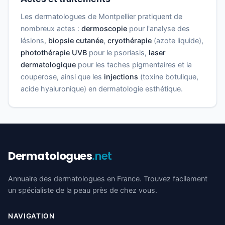
Les dermatologues de Montpellier pratiquent de
nombreux actes :
dermoscopie
pour l'analyse des
lésions,
biopsie cutanée
,
cryothérapie
(azote liquide),
photothérapie UVB
pour le psoriasis,
laser
dermatologique
pour les taches pigmentaires et la
couperose, ainsi que les
injections
(toxine botulique,
acide hyaluronique) en dermatologie esthétique.
Dermatologues
.net
Annuaire des dermatologues en France. Trouvez facilement
un spécialiste de la peau près de chez vous.
NAVIGATION