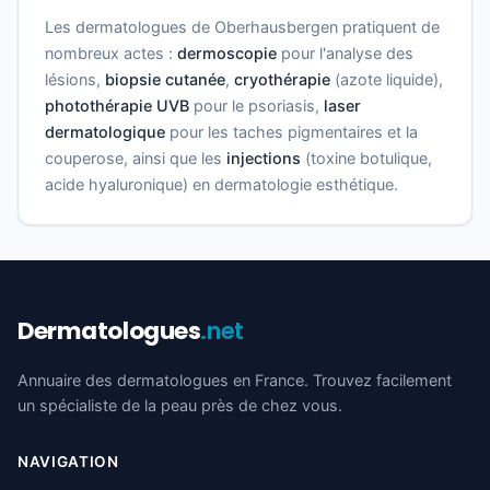
Les dermatologues de Oberhausbergen pratiquent de
nombreux actes :
dermoscopie
pour l'analyse des
lésions,
biopsie cutanée
,
cryothérapie
(azote liquide),
photothérapie UVB
pour le psoriasis,
laser
dermatologique
pour les taches pigmentaires et la
couperose, ainsi que les
injections
(toxine botulique,
acide hyaluronique) en dermatologie esthétique.
Dermatologues
.net
Annuaire des dermatologues en France. Trouvez facilement
un spécialiste de la peau près de chez vous.
NAVIGATION