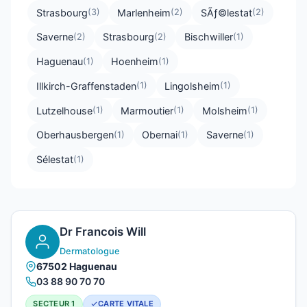
Strasbourg
Marlenheim
SÃƒ©lestat
(3)
(2)
(2)
Saverne
Strasbourg
Bischwiller
(2)
(2)
(1)
Haguenau
Hoenheim
(1)
(1)
Illkirch-Graffenstaden
Lingolsheim
(1)
(1)
Lutzelhouse
Marmoutier
Molsheim
(1)
(1)
(1)
Oberhausbergen
Obernai
Saverne
(1)
(1)
(1)
Sélestat
(1)
Dr Francois Will
Dermatologue
67502 Haguenau
03 88 90 70 70
SECTEUR 1
CARTE VITALE