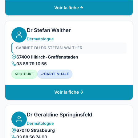
Voir la fiche
Dr Stefan Walther
Dermatologue
CABINET DU DR STEFAN WALTHER
67400 Illkirch-Graffenstaden
03 88 79 10 55
SECTEUR 1
CARTE VITALE
Voir la fiche
Dr Geraldine Springinsfeld
Dermatologue
67010 Strasbourg
03 88 56 74 00