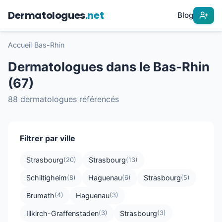
Dermatologues
.net
Blog
Accueil
›
Bas-Rhin
Dermatologues dans le Bas-Rhin
(67)
88 dermatologues référencés
Filtrer par ville
Strasbourg
Strasbourg
(20)
(13)
Schiltigheim
Haguenau
Strasbourg
(8)
(6)
(5)
Brumath
Haguenau
(4)
(3)
Illkirch-Graffenstaden
Strasbourg
(3)
(3)