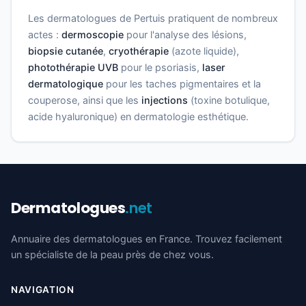
Les dermatologues de Pertuis pratiquent de nombreux
actes :
dermoscopie
pour l'analyse des lésions,
biopsie cutanée
,
cryothérapie
(azote liquide),
photothérapie UVB
pour le psoriasis,
laser
dermatologique
pour les taches pigmentaires et la
couperose, ainsi que les
injections
(toxine botulique,
acide hyaluronique) en dermatologie esthétique.
Dermatologues
.net
Annuaire des dermatologues en France. Trouvez facilement
un spécialiste de la peau près de chez vous.
NAVIGATION