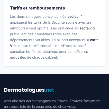
Tarifs et remboursements
Les dermatologues conventionnés
secteur 1
appliquent les tarifs de la Sécurité sociale avec un
remboursement optimal. Les praticiens en
secteur 2
pratiquent des honoraires libres avec des
dépassements variables. La plupart acceptent la
carte
Vitale
pour la télétransmission. N'hésitez pas à
consulter les fiches détaillées pour connaître les
modalités de chaque cabinet.
Dermatologues
.net
Annuaire des dermatologues en France. Trouvez facilement
un spécialiste de la peau près de chez vous.