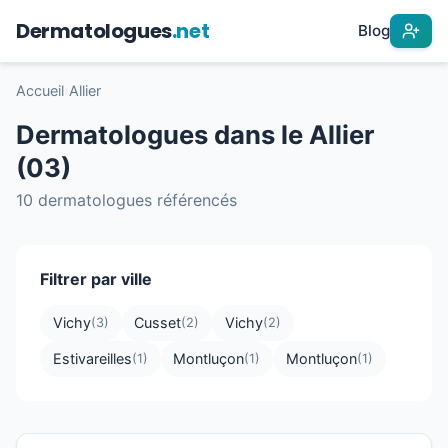
Dermatologues
.net
Blog
Accueil
›
Allier
Dermatologues dans le Allier
(03)
10 dermatologues référencés
Filtrer par ville
Vichy
Cusset
Vichy
(3)
(2)
(2)
Estivareilles
Montluçon
Montluçon
(1)
(1)
(1)