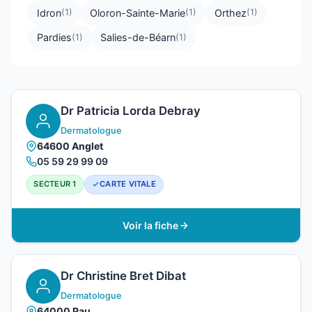
Idron
Oloron-Sainte-Marie
Orthez
(1)
(1)
(1)
Pardies
Salies-de-Béarn
(1)
(1)
Dr Patricia Lorda Debray
Dermatologue
64600 Anglet
05 59 29 99 09
SECTEUR 1
CARTE VITALE
Voir la fiche
Dr Christine Bret Dibat
Dermatologue
64000 Pau