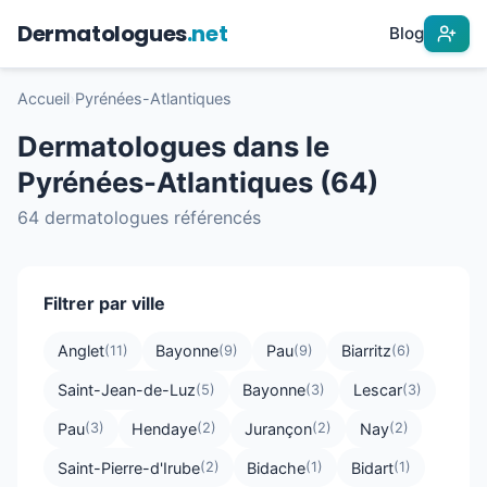
Dermatologues
.net
Blog
Accueil
›
Pyrénées-Atlantiques
Dermatologues dans le
Pyrénées-Atlantiques (64)
64 dermatologues référencés
Filtrer par ville
Anglet
Bayonne
Pau
Biarritz
(11)
(9)
(9)
(6)
Saint-Jean-de-Luz
Bayonne
Lescar
(5)
(3)
(3)
Pau
Hendaye
Jurançon
Nay
(3)
(2)
(2)
(2)
Saint-Pierre-d'Irube
Bidache
Bidart
(2)
(1)
(1)