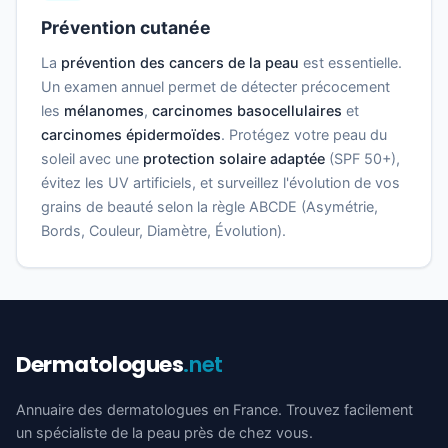
Prévention cutanée
La
prévention des cancers de la peau
est essentielle.
Un examen annuel permet de détecter précocement
les
mélanomes
,
carcinomes basocellulaires
et
carcinomes épidermoïdes
. Protégez votre peau du
soleil avec une
protection solaire adaptée
(SPF 50+),
évitez les UV artificiels, et surveillez l'évolution de vos
grains de beauté selon la règle ABCDE (Asymétrie,
Bords, Couleur, Diamètre, Évolution).
Dermatologues
.net
Annuaire des dermatologues en France. Trouvez facilement
un spécialiste de la peau près de chez vous.