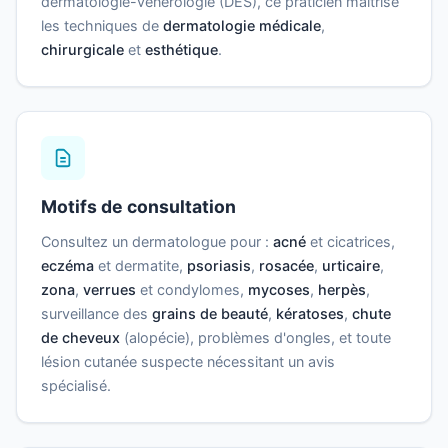
dermatologie-vénérologie (DES), ce praticien maîtrise
les techniques de
dermatologie médicale
,
chirurgicale
et
esthétique
.
Motifs de consultation
Consultez un dermatologue pour :
acné
et cicatrices,
eczéma
et dermatite,
psoriasis
,
rosacée
,
urticaire
,
zona
,
verrues
et condylomes,
mycoses
,
herpès
,
surveillance des
grains de beauté
,
kératoses
,
chute
de cheveux
(alopécie), problèmes d'ongles, et toute
lésion cutanée suspecte nécessitant un avis
spécialisé.