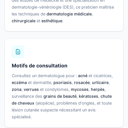
des études de médecine et une spécialisation en
dermatologie-vénérologie (DES), ce praticien maîtrise
les techniques de
dermatologie médicale
,
chirurgicale
et
esthétique
.
Motifs de consultation
Consultez un dermatologue pour :
acné
et cicatrices,
eczéma
et dermatite,
psoriasis
,
rosacée
,
urticaire
,
zona
,
verrues
et condylomes,
mycoses
,
herpès
,
surveillance des
grains de beauté
,
kératoses
,
chute
de cheveux
(alopécie), problèmes d'ongles, et toute
lésion cutanée suspecte nécessitant un avis
spécialisé.