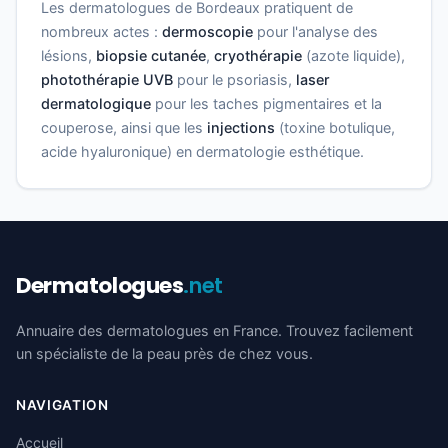
Les dermatologues de Bordeaux pratiquent de
nombreux actes :
dermoscopie
pour l'analyse des
lésions,
biopsie cutanée
,
cryothérapie
(azote liquide),
photothérapie UVB
pour le psoriasis,
laser
dermatologique
pour les taches pigmentaires et la
couperose, ainsi que les
injections
(toxine botulique,
acide hyaluronique) en dermatologie esthétique.
Dermatologues
.net
Annuaire des dermatologues en France. Trouvez facilement
un spécialiste de la peau près de chez vous.
NAVIGATION
Accueil