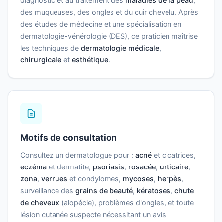
diagnostic et au traitement des
maladies de la peau
,
des muqueuses, des ongles et du cuir chevelu. Après
des études de médecine et une spécialisation en
dermatologie-vénérologie (DES), ce praticien maîtrise
les techniques de
dermatologie médicale
,
chirurgicale
et
esthétique
.
Motifs de consultation
Consultez un dermatologue pour :
acné
et cicatrices,
eczéma
et dermatite,
psoriasis
,
rosacée
,
urticaire
,
zona
,
verrues
et condylomes,
mycoses
,
herpès
,
surveillance des
grains de beauté
,
kératoses
,
chute
de cheveux
(alopécie), problèmes d'ongles, et toute
lésion cutanée suspecte nécessitant un avis