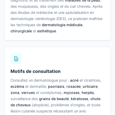
diagnostic et au traitement des
maladies de la peau
,
des muqueuses, des ongles et du cuir chevelu. Après
des études de médecine et une spécialisation en
dermatologie-vénérologie (DES), ce praticien maîtrise
les techniques de
dermatologie médicale
,
chirurgicale
et
esthétique
.
Motifs de consultation
Consultez un dermatologue pour :
acné
et cicatrices,
eczéma
et dermatite,
psoriasis
,
rosacée
,
urticaire
,
zona
,
verrues
et condylomes,
mycoses
,
herpès
,
surveillance des
grains de beauté
,
kératoses
,
chute
de cheveux
(alopécie), problèmes d'ongles, et toute
lésion cutanée suspecte nécessitant un avis