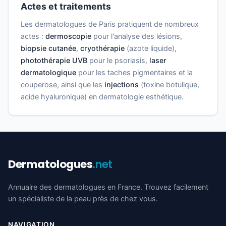
Actes et traitements
Les dermatologues de Paris pratiquent de nombreux
actes :
dermoscopie
pour l'analyse des lésions,
biopsie cutanée
,
cryothérapie
(azote liquide),
photothérapie UVB
pour le psoriasis,
laser
dermatologique
pour les taches pigmentaires et la
couperose, ainsi que les
injections
(toxine botulique,
acide hyaluronique) en dermatologie esthétique.
Dermatologues
.net
Annuaire des dermatologues en France. Trouvez facilement
un spécialiste de la peau près de chez vous.
NAVIGATION