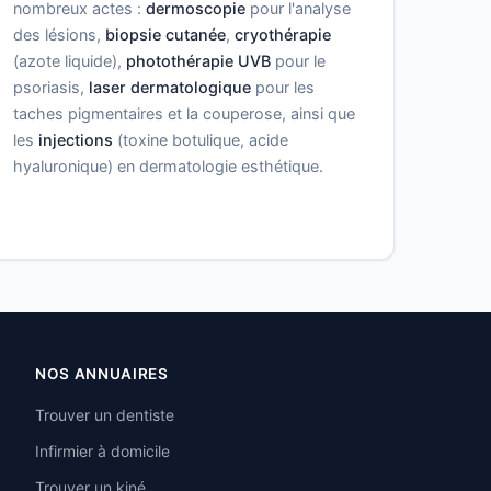
nombreux actes :
dermoscopie
pour l'analyse
des lésions,
biopsie cutanée
,
cryothérapie
(azote liquide),
photothérapie UVB
pour le
psoriasis,
laser dermatologique
pour les
taches pigmentaires et la couperose, ainsi que
les
injections
(toxine botulique, acide
hyaluronique) en dermatologie esthétique.
NOS ANNUAIRES
Trouver un dentiste
Infirmier à domicile
Trouver un kiné