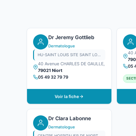
Dr Jeremy Gottlieb
Dermatologue
40 
HU-SAINT LOUIS SITE SAINT LOUIS - APHP
790
40 Avenue CHARLES DE GAULLE,
05 
79021 Niort
05 49 32 79 79
SECT
Voir la fiche
Dr Clara Labonne
Dermatologue
CENTRE HOSPITALIER DE NIORT