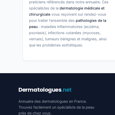
praticiens référencés dans notre annuaire. Ces
spécialistes de la
dermatologie médicale et
chirurgicale
vous reçoivent sur rendez-vous
pour traiter l'ensemble des
pathologies de la
peau
: maladies inflammatoires (eczéma,
psoriasis), infections cutanées (mycoses,
verrues), tumeurs bénignes et malignes, ainsi
que les problèmes esthétiques.
Dermatologues
.net
Annuaire des dermatologues en France.
Trouvez facilement un spécialiste de la peau
près de chez vous.