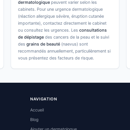
dermatologique
peuvent varier selon les
cabinets. Pour une urgence dermatologique
(réaction allergique sévère, éruption cutanée
importante), contactez directement le cabinet
ou consultez les urgences. Les
consultations
de dépistage
des cancers de la peau et le suivi
des
grains de beauté
(naevus) sont
recommandés annuellement, particulièrement si
vous présentez des facteurs de risque.
NAVIGATION
Accueil
Blog
Ajouter un dermatologue