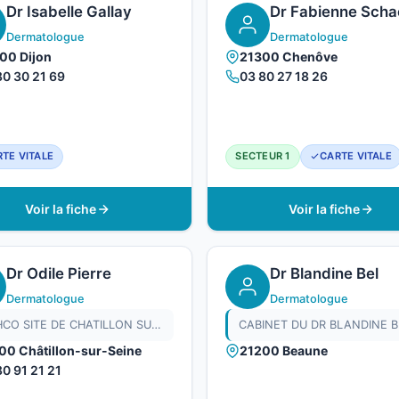
Dr Isabelle Gallay
Dr Fabienne Scha
Dermatologue
Dermatologue
00 Dijon
21300 Chenôve
80 30 21 69
03 80 27 18 26
TE VITALE
SECTEUR 1
CARTE VITALE
Voir la fiche
Voir la fiche
Dr Odile Pierre
Dr Blandine Bel
Dermatologue
Dermatologue
CH HCO SITE DE CHATILLON SUR SEINE
CABINET DU DR BLANDINE B
00 Châtillon-sur-Seine
21200 Beaune
80 91 21 21