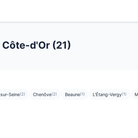
 Côte-d'Or (21)
-sur-Seine
Chenôve
Beaune
L'Étang-Vergy
M
(2)
(2)
(1)
(1)