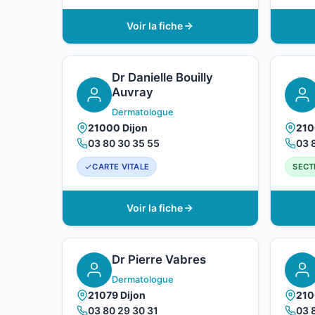
Voir la fiche
Dr Danielle Bouilly
Auvray
Dermatologue
21000 Dijon
210
03 80 30 35 55
03 
CARTE VITALE
SECT
Voir la fiche
Dr Pierre Vabres
Dermatologue
21079 Dijon
210
03 80 29 30 31
03 