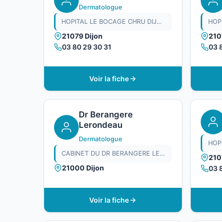
Dermatologue
HOPITAL LE BOCAGE CHRU DIJON
21079 Dijon
210
03 80 29 30 31
03 
Voir la fiche
Dr Berangere
Lerondeau
Dermatologue
CABINET DU DR BERANGERE LERONDEAU
210
21000 Dijon
03 
Voir la fiche