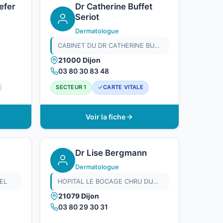
efer
Dr Catherine Buffet
Seriot
Dermatologue
CABINET DU DR CATHERINE BUFFET-SERIOT
21000 Dijon
03 80 30 83 48
SECTEUR 1
CARTE VITALE
Voir la fiche
Dr Lise Bergmann
Dermatologue
EL
HOPITAL LE BOCAGE CHRU DIJON
21079 Dijon
03 80 29 30 31